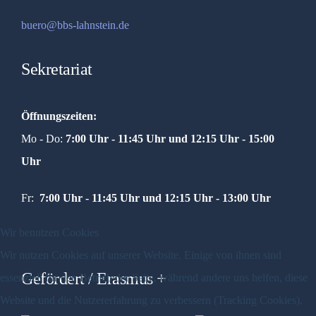
buero@bbs-lahnstein.de
Sekretariat
Öffnungszeiten:
Mo - Do:
7:00 Uhr - 11:45 Uhr und
12:15 Uhr - 15:00
Uhr
Fr:
7:00 Uhr - 11:45 Uhr und 12:15 Uhr - 13:00 Uhr
Wir benutzen Cookies
Wir nutzen Cookies auf unserer Website. Einige von ihnen sind
Gefördert / Erasmus +
essenziell für den Betrieb der Seite, während andere uns helfen, diese
Website und die Nutzererfahrung zu verbessern (Tracking Cookies).