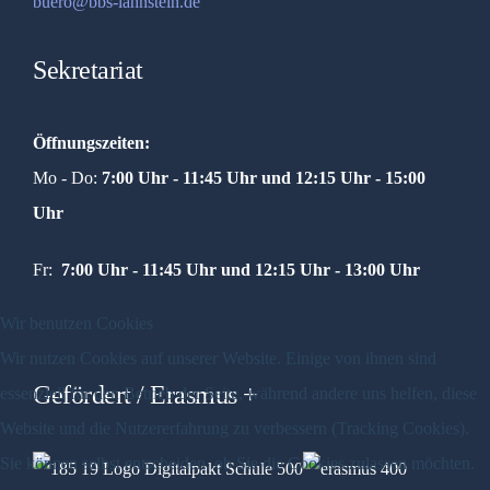
buero@bbs-lahnstein.de
Sekretariat
Öffnungszeiten:
Mo - Do:
7:00 Uhr - 11:45 Uhr und
12:15 Uhr - 15:00
Uhr
Fr:
7:00 Uhr - 11:45 Uhr und 12:15 Uhr - 13:00 Uhr
Wir benutzen Cookies
Wir nutzen Cookies auf unserer Website. Einige von ihnen sind
Gefördert / Erasmus +
essenziell für den Betrieb der Seite, während andere uns helfen, diese
Website und die Nutzererfahrung zu verbessern (Tracking Cookies).
Sie können selbst entscheiden, ob Sie die Cookies zulassen möchten.