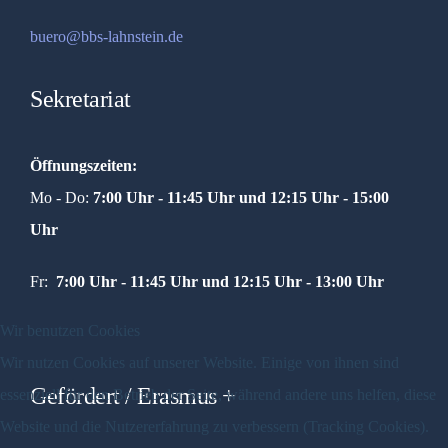
buero@bbs-lahnstein.de
Sekretariat
Öffnungszeiten:
Mo - Do:
7:00 Uhr - 11:45 Uhr und
12:15 Uhr - 15:00
Uhr
Fr:
7:00 Uhr - 11:45 Uhr und 12:15 Uhr - 13:00 Uhr
Wir benutzen Cookies
Wir nutzen Cookies auf unserer Website. Einige von ihnen sind
Gefördert / Erasmus +
essenziell für den Betrieb der Seite, während andere uns helfen, diese
Website und die Nutzererfahrung zu verbessern (Tracking Cookies).