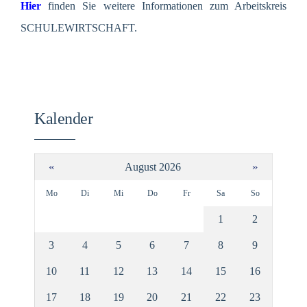
Hier
finden Sie weitere Informationen zum Arbeitskreis
SCHULEWIRTSCHAFT.
Kalender
«
»
August 2026
Mo
Di
Mi
Do
Fr
Sa
So
1
2
3
4
5
6
7
8
9
10
11
12
13
14
15
16
17
18
19
20
21
22
23