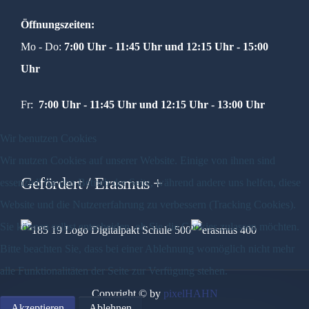
Öffnungszeiten:
Mo - Do:
7:00 Uhr - 11:45 Uhr und
12:15 Uhr - 15:00
Uhr
Fr:
7:00 Uhr - 11:45 Uhr und 12:15 Uhr - 13:00 Uhr
Wir benutzen Cookies
Wir nutzen Cookies auf unserer Website. Einige von ihnen sind
Gefördert / Erasmus +
essenziell für den Betrieb der Seite, während andere uns helfen, diese
Website und die Nutzererfahrung zu verbessern (Tracking Cookies).
Sie können selbst entscheiden, ob Sie die Cookies zulassen möchten.
Bitte beachten Sie, dass bei einer Ablehnung womöglich nicht mehr
alle Funktionalitäten der Seite zur Verfügung stehen.
Copyright © by
pixelHAHN
Akzeptieren
Ablehnen