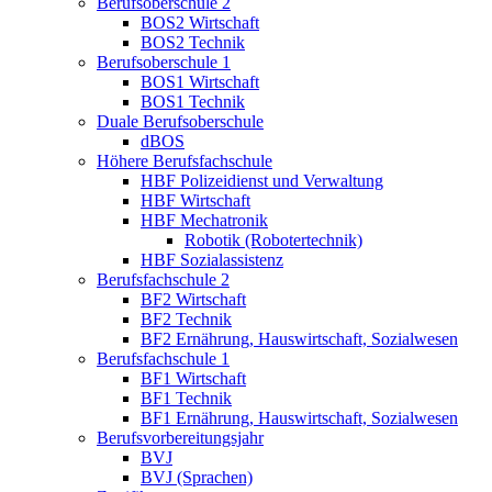
Berufsoberschule 2
BOS2 Wirtschaft
BOS2 Technik
Berufsoberschule 1
BOS1 Wirtschaft
BOS1 Technik
Duale Berufsoberschule
dBOS
Höhere Berufsfachschule
HBF Polizeidienst und Verwaltung
HBF Wirtschaft
HBF Mechatronik
Robotik (Robotertechnik)
HBF Sozialassistenz
Berufsfachschule 2
BF2 Wirtschaft
BF2 Technik
BF2 Ernährung, Hauswirtschaft, Sozialwesen
Berufsfachschule 1
BF1 Wirtschaft
BF1 Technik
BF1 Ernährung, Hauswirtschaft, Sozialwesen
Berufsvorbereitungsjahr
BVJ
BVJ (Sprachen)