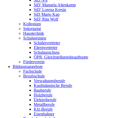
StD NN
StD' Manuela Altenkamp
StD' Lorena Kresin
StD Mario Kap
StD' Rita Wolf
Kollegium
Sekretariat
Haustechnik
Schulgremien
Schülervertreter
Elternvertreter
Schulausschuss
ÖPR, Gleichstellungsbeauftragte
Förderverein
Bildungsangebote
Fachschule
Berufsschule
Verwaltungsberufe
Kaufmännische Berufe
Bauberufe
Holzberufe
Elektroberufe
Metallberufe
Kfz-Berufe
Eisenbahner