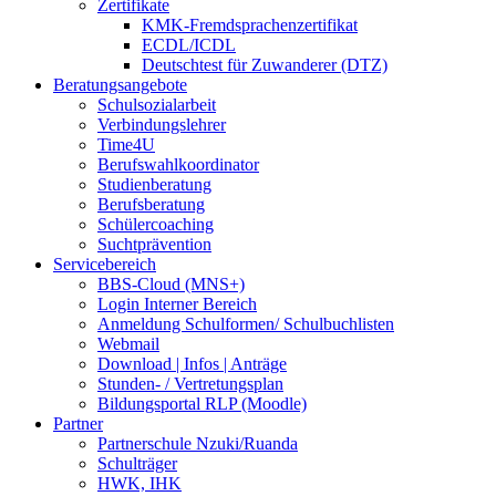
Zertifikate
KMK-Fremdsprachenzertifikat
ECDL/ICDL
Deutschtest für Zuwanderer (DTZ)
Beratungsangebote
Schulsozialarbeit
Verbindungslehrer
Time4U
Berufswahlkoordinator
Studienberatung
Berufsberatung
Schülercoaching
Suchtprävention
Servicebereich
BBS-Cloud (MNS+)
Login Interner Bereich
Anmeldung Schulformen/ Schulbuchlisten
Webmail
Download | Infos | Anträge
Stunden- / Vertretungsplan
Bildungsportal RLP (Moodle)
Partner
Partnerschule Nzuki/Ruanda
Schulträger
HWK, IHK