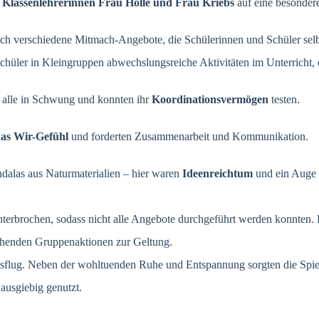
n
Klassenlehrerinnen Frau Holle und Frau Kriebs
auf eine besonder
auch verschiedene Mitmach-Angebote, die
Schülerinnen und Schüler selb
Schüler in Kleingruppen abwechslungsreiche Aktivitäten im Unterricht, 
 alle in Schwung und konnten ihr
Koordinationsvermögen
testen.
das
Wir-Gefühl
und forderten Zusammenarbeit und Kommunikation.
ndalas aus Naturmaterialien – hier waren
Ideenreichtum
und ein Auge f
terbrochen, sodass nicht alle Angebote durchgeführt werden konnten.
ehenden Gruppenaktionen zur Geltung.
Ausflug. Neben der wohltuenden Ruhe und Entspannung sorgten die Sp
ausgiebig genutzt.